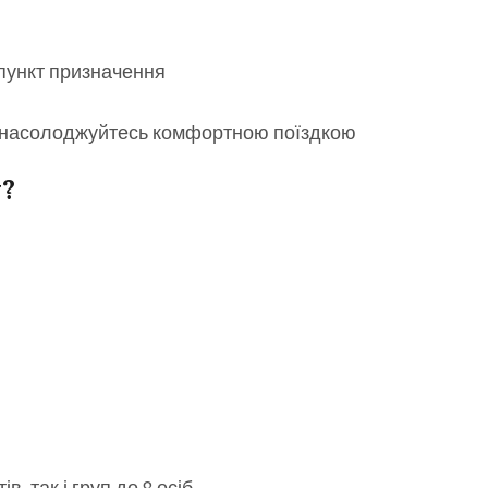
ж пункт призначення
 насолоджуйтесь комфортною поїздкою
y?