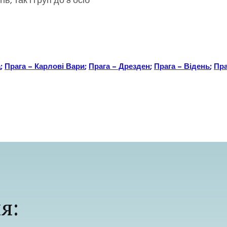
, так і груп до 8 осіб
а
;
Прага – Карлові Вари
;
Прага – Дрезден
;
Прага – Відень
;
Пра
я: