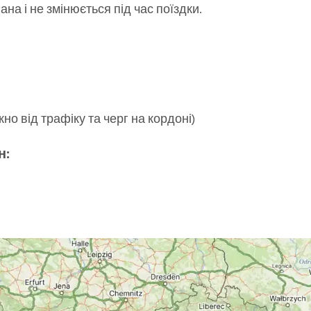
на і не змінюється під час поїздки.
но від трафіку та черг на кордоні)
н: