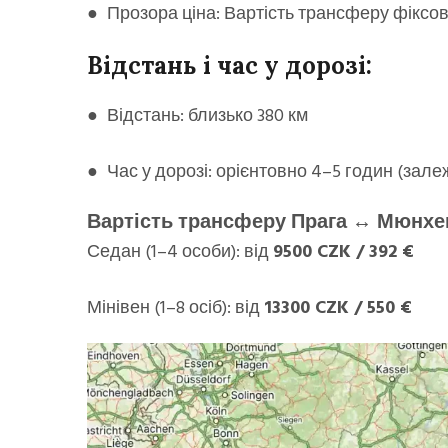
● Прозора ціна: Вартість трансферу фіксова
Відстань і час у дорозі:
● Відстань: близько 380 км
● Час у дорозі: орієнтовно 4–5 годин (залеж
Вартість трансферу Прага ↔ Мюнхе
Седан (1–4 особи): від
9500 CZK / 392 €
Мінівен (1–8 осіб): від
13300 CZK / 550 €