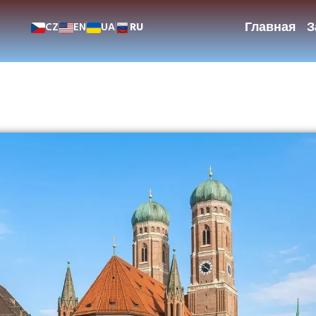
Главная
З
CZ
EN
UA
RU