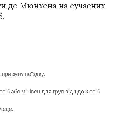
ги до Мюнхена на сучасних
б.
 приємну поїздку.
іб або мінівен для груп від 1 до 8 осіб
місце.