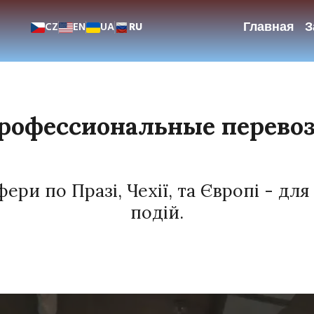
Главная
З
CZ
EN
UA
RU
рофессиональные перево
ри по Празі, Чехії, та Європі - для 
подій.